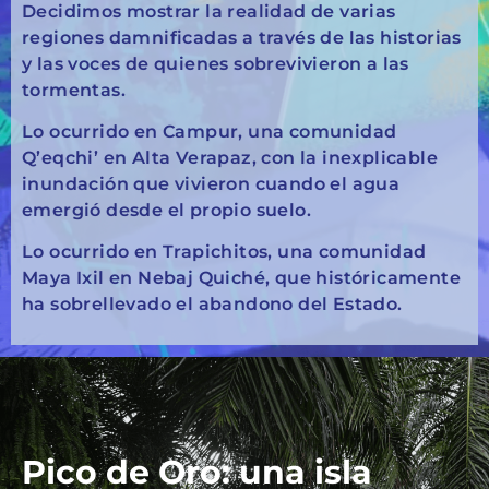
Decidimos mostrar la realidad de varias
regiones damnificadas a través de las historias
y las voces de quienes sobrevivieron a las
tormentas.
Lo ocurrido en Campur, una comunidad
Q’eqchi’ en Alta Verapaz, con la inexplicable
inundación que vivieron cuando el agua
emergió desde el propio suelo.
Lo ocurrido en Trapichitos, una comunidad
Maya Ixil en Nebaj Quiché, que históricamente
ha sobrellevado el abandono del Estado.
Pico de Oro: una isla