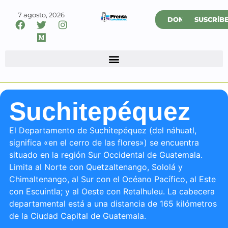
7 agosto, 2026
DONAR
SUSCRÍB
Suchitepéquez
El Departamento de Suchitepéquez (del náhuatl,
significa «en el cerro de las flores») se encuentra
situado en la región Sur Occidental de Guatemala.
Limita al Norte con Quetzaltenango, Sololá y
Chimaltenango, al Sur con el Océano Pacífico, al Este
con Escuintla; y al Oeste con Retalhuleu. La cabecera
departamental está a una distancia de 165 kilómetros
de la Ciudad Capital de Guatemala.