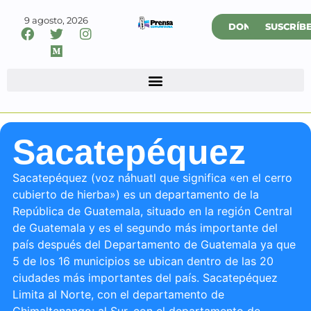
9 agosto, 2026
DONAR
SUSCRÍB
Sacatepéquez
Sacatepéquez (voz náhuatl que significa «en el cerro
cubierto de hierba») es un departamento de la
República de Guatemala, situado en la región Central
de Guatemala y es el segundo más importante del
país después del Departamento de Guatemala ya que
5 de los 16 municipios se ubican dentro de las 20
ciudades más importantes del país. Sacatepéquez
Limita al Norte, con el departamento de