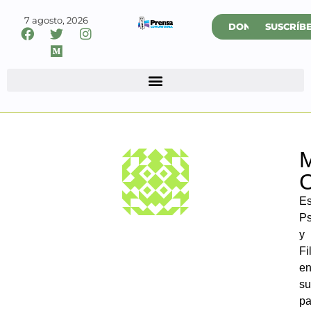
7 agosto, 2026
DONAR
SUSCRÍB
M
C
Es
Ps
y
Fi
e
su
pa